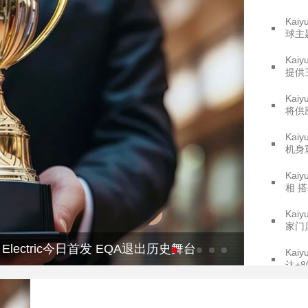
Kai
球主
Ka
提供
Kai
将供
Ka
机身
Ka
相 
Ka
家门
Electric今日首发 EQA退出历史舞台
Kaiy
Ka
达+8