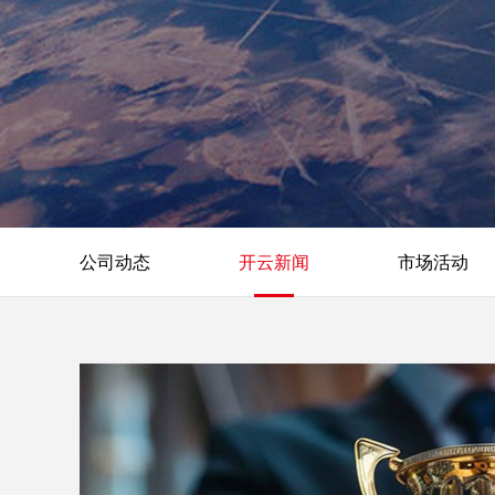
公司动态
开云新闻
市场活动