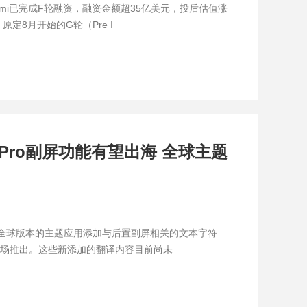
imi已完成F轮融资，融资金额超35亿美元，投后估值涨
定8月开始的G轮（Pre I
8 Pro副屏功能有望出海 全球主题
其全球版本的主题应用添加与后置副屏相关的文本字符
外市场推出。这些新添加的翻译内容目前尚未