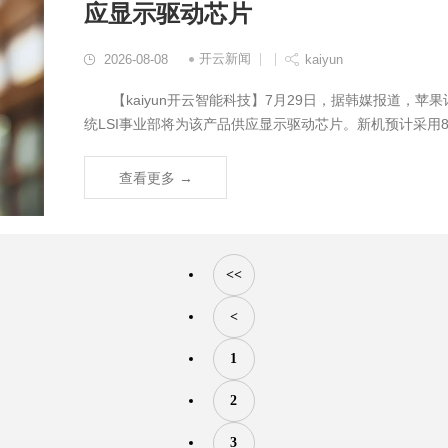
应显示驱动芯片
开云新闻
2026-08-08
kaiyun
【kaiyun开云智能科技】7月29日，据韩媒报道，苹果计划
统LSI事业部将为该产品供应显示驱动芯片。新机预计采用8
查看更多 →
<<
<
1
2
3