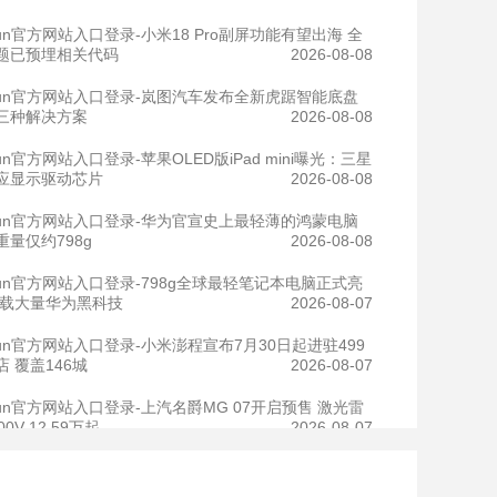
yun官方网站入口登录-小米18 Pro副屏功能有望出海 全
题已预埋相关代码
2026-08-08
iyun官方网站入口登录-岚图汽车发布全新虎踞智能底盘
三种解决方案
2026-08-08
yun官方网站入口登录-苹果OLED版iPad mini曝光：三星
应显示驱动芯片
2026-08-08
iyun官方网站入口登录-华为官宣史上最轻薄的鸿蒙电脑
重量仅约798g
2026-08-08
iyun官方网站入口登录-798g全球最轻笔记本电脑正式亮
搭载大量华为黑科技
2026-08-07
iyun官方网站入口登录-小米澎程宣布7月30日起进驻499
店 覆盖146城
2026-08-07
un官方网站入口登录-月之暗面Kimi完成F轮超35亿美元融资
iyun官方网站入口登录-上汽名爵MG 07开启预售 激光雷
00V 12.59万起
2026-08-07