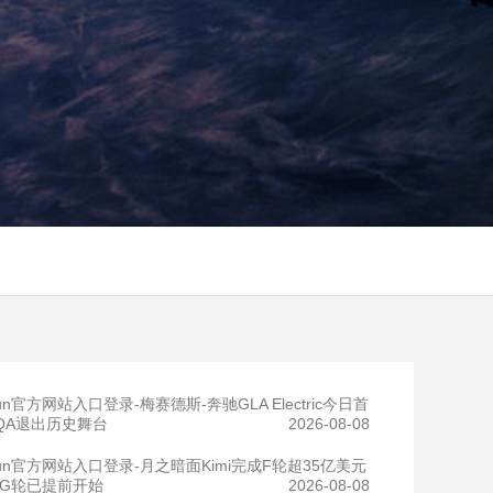
yun官方网站入口登录-梅赛德斯-奔驰GLA Electric今日首
EQA退出历史舞台
2026-08-08
iyun官方网站入口登录-月之暗面Kimi完成F轮超35亿美元
 G轮已提前开始
2026-08-08