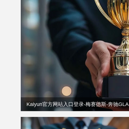
Kaiyun官方网站入口登录-梅赛德斯-奔驰GLA 