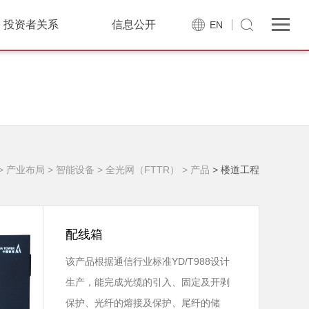
投资者关系
信息公开
EN
> 产业布局
> 智能设备
> 全光网（FTTR）
> 产品
> 楼道工程
配线箱
该产品根据通信行业标准YD/T988设计
生产，能完成光缆的引入、固定及开剥
保护、光纤的熔接及保护、尾纤的储